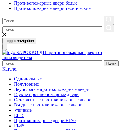
Противопожарные двери белые
Противопожарные двери технические
Toggle navigation
БАРОККО ДП
противопожарные двери от
производителя
Найти
Каталог
Однопольные
Полуторные
Двупольные противопожарные двери
Глухие противопожарные двери
Остекленные противопожарные двери
Входные противопожарные двери
Уличные
EI-15
Противопожарные двери EI 30
EI-45