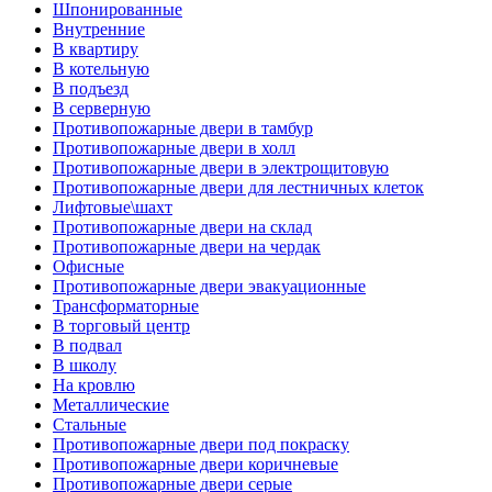
Шпонированные
Внутренние
В квартиру
В котельную
В подъезд
В серверную
Противопожарные двери в тамбур
Противопожарные двери в холл
Противопожарные двери в электрощитовую
Противопожарные двери для лестничных клеток
Лифтовые\шахт
Противопожарные двери на склад
Противопожарные двери на чердак
Офисные
Противопожарные двери эвакуационные
Трансформаторные
В торговый центр
В подвал
В школу
На кровлю
Металлические
Стальные
Противопожарные двери под покраску
Противопожарные двери коричневые
Противопожарные двери серые