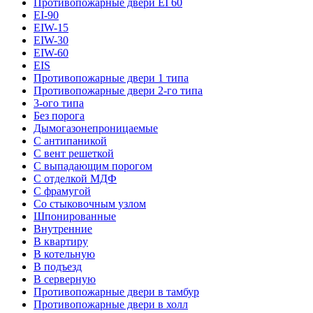
Противопожарные двери EI 60
EI-90
EIW-15
EIW-30
EIW-60
EIS
Противопожарные двери 1 типа
Противопожарные двери 2-го типа
3-ого типа
Без порога
Дымогазонепроницаемые
С антипаникой
С вент решеткой
С выпадающим порогом
С отделкой МДФ
С фрамугой
Со стыковочным узлом
Шпонированные
Внутренние
В квартиру
В котельную
В подъезд
В серверную
Противопожарные двери в тамбур
Противопожарные двери в холл