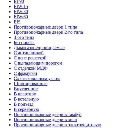
EI-90
EIW-15
EIW-30
EIW-60
EIS
Противопожарные двери 1 типа
Противопожарные двери 2-го типа
3-ого типа
Без порога
Дымогазонепроницаемые
С антипаникой
С вент решеткой
С выпадающим порогом
С отделкой МДФ
С фрамугой
Со стыковочным узлом
Шпонированные
Внутренние
В квартиру
В котельную
В подъезд
В серверную
Противопожарные двери в тамбур
Противопожарные двери в холл
Противопожарные двери в электрощитовую