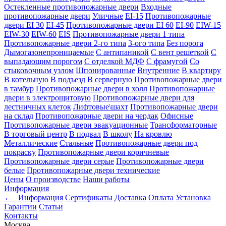
Остекленные противопожарные двери
Входные
противопожарные двери
Уличные
EI-15
Противопожарные
двери EI 30
EI-45
Противопожарные двери EI 60
EI-90
EIW-15
EIW-30
EIW-60
EIS
Противопожарные двери 1 типа
Противопожарные двери 2-го типа
3-ого типа
Без порога
Дымогазонепроницаемые
С антипаникой
С вент решеткой
С
выпадающим порогом
С отделкой МДФ
С фрамугой
Со
стыковочным узлом
Шпонированные
Внутренние
В квартиру
В котельную
В подъезд
В серверную
Противопожарные двери
в тамбур
Противопожарные двери в холл
Противопожарные
двери в электрощитовую
Противопожарные двери для
лестничных клеток
Лифтовые\шахт
Противопожарные двери
на склад
Противопожарные двери на чердак
Офисные
Противопожарные двери эвакуационные
Трансформаторные
В торговый центр
В подвал
В школу
На кровлю
Металлические
Стальные
Противопожарные двери под
покраску
Противопожарные двери коричневые
Противопожарные двери серые
Противопожарные двери
белые
Противопожарные двери технические
Цены
О производстве
Наши работы
Информация
←
Информация
Сертификаты
Доставка
Оплата
Установка
Гарантии
Статьи
Контакты
Москва