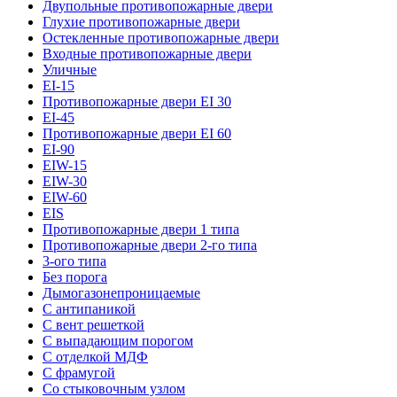
Двупольные противопожарные двери
Глухие противопожарные двери
Остекленные противопожарные двери
Входные противопожарные двери
Уличные
EI-15
Противопожарные двери EI 30
EI-45
Противопожарные двери EI 60
EI-90
EIW-15
EIW-30
EIW-60
EIS
Противопожарные двери 1 типа
Противопожарные двери 2-го типа
3-ого типа
Без порога
Дымогазонепроницаемые
С антипаникой
С вент решеткой
С выпадающим порогом
С отделкой МДФ
С фрамугой
Со стыковочным узлом