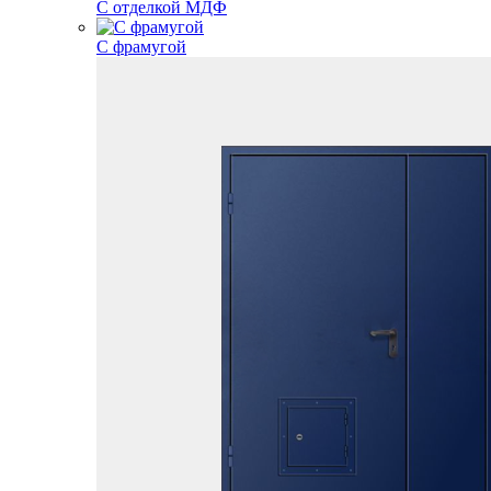
С отделкой МДФ
С фрамугой