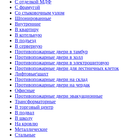
С отделкой МДФ
С фрамугой
Со стыковочным узлом
Шпонированные
Внутренние
В квартиру
В котельную
В подъезд
В серверную
Противопожарные двери в тамбур
Противопожарные двери в холл
Противопожарные двери в электрощитовую
Противопожарные двери для лестничных клеток
Лифтовые\шахт
Противопожарные двери на склад
Противопожарные двери на чердак
Офисные
Противопожарные двери эвакуационные
Трансформаторные
В торговый центр
В подвал
В школу
На кровлю
Металлические
Стальные