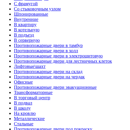
С фрамугой
Со стыковочным узлом
Шпонированные
Внутренние
В квартиру
В котельную
В подъезд
В серверную
Противопожарные двери в тамбур
Противопожарные двери в холл
Противопожарные двери в электрощитовую
Противопожарные двери для лестничных клеток
Лифтовые\шахт
Противопожарные двери на склад
Противопожарные двери на чердак
Офисные
Противопожарные двери эвакуационные
Трансформаторные
В торговый центр
В подвал
В школу
На кровлю
Металлические
Стальные
Противопожарные двери под покраску