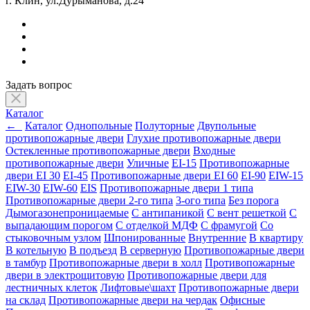
г. Клин, ул.Дурыманова, д.24
Задать вопрос
Каталог
←
Каталог
Однопольные
Полуторные
Двупольные
противопожарные двери
Глухие противопожарные двери
Остекленные противопожарные двери
Входные
противопожарные двери
Уличные
EI-15
Противопожарные
двери EI 30
EI-45
Противопожарные двери EI 60
EI-90
EIW-15
EIW-30
EIW-60
EIS
Противопожарные двери 1 типа
Противопожарные двери 2-го типа
3-ого типа
Без порога
Дымогазонепроницаемые
С антипаникой
С вент решеткой
С
выпадающим порогом
С отделкой МДФ
С фрамугой
Со
стыковочным узлом
Шпонированные
Внутренние
В квартиру
В котельную
В подъезд
В серверную
Противопожарные двери
в тамбур
Противопожарные двери в холл
Противопожарные
двери в электрощитовую
Противопожарные двери для
лестничных клеток
Лифтовые\шахт
Противопожарные двери
на склад
Противопожарные двери на чердак
Офисные