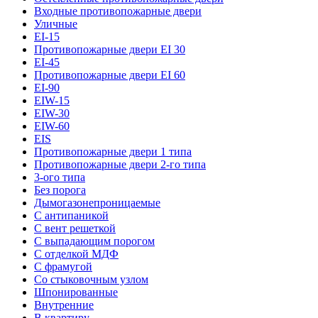
Входные противопожарные двери
Уличные
EI-15
Противопожарные двери EI 30
EI-45
Противопожарные двери EI 60
EI-90
EIW-15
EIW-30
EIW-60
EIS
Противопожарные двери 1 типа
Противопожарные двери 2-го типа
3-ого типа
Без порога
Дымогазонепроницаемые
С антипаникой
С вент решеткой
С выпадающим порогом
С отделкой МДФ
С фрамугой
Со стыковочным узлом
Шпонированные
Внутренние
В квартиру