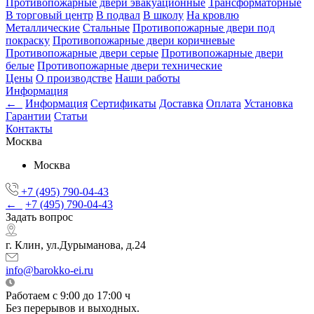
Противопожарные двери эвакуационные
Трансформаторные
В торговый центр
В подвал
В школу
На кровлю
Металлические
Стальные
Противопожарные двери под
покраску
Противопожарные двери коричневые
Противопожарные двери серые
Противопожарные двери
белые
Противопожарные двери технические
Цены
О производстве
Наши работы
Информация
←
Информация
Сертификаты
Доставка
Оплата
Установка
Гарантии
Статьи
Контакты
Москва
Москва
+7 (495) 790-04-43
←
+7 (495) 790-04-43
Задать вопрос
г. Клин, ул.Дурыманова, д.24
info@barokko-ei.ru
Работаем с 9:00 до 17:00 ч
Без перерывов и выходных.