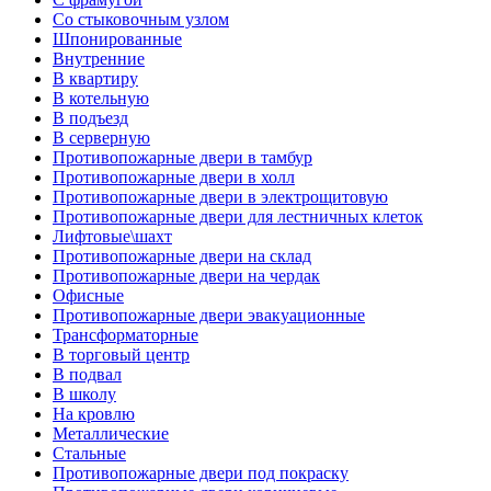
Со стыковочным узлом
Шпонированные
Внутренние
В квартиру
В котельную
В подъезд
В серверную
Противопожарные двери в тамбур
Противопожарные двери в холл
Противопожарные двери в электрощитовую
Противопожарные двери для лестничных клеток
Лифтовые\шахт
Противопожарные двери на склад
Противопожарные двери на чердак
Офисные
Противопожарные двери эвакуационные
Трансформаторные
В торговый центр
В подвал
В школу
На кровлю
Металлические
Стальные
Противопожарные двери под покраску