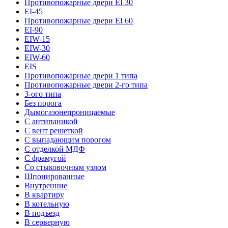
Противопожарные двери EI 30
EI-45
Противопожарные двери EI 60
EI-90
EIW-15
EIW-30
EIW-60
EIS
Противопожарные двери 1 типа
Противопожарные двери 2-го типа
3-ого типа
Без порога
Дымогазонепроницаемые
С антипаникой
С вент решеткой
С выпадающим порогом
С отделкой МДФ
С фрамугой
Со стыковочным узлом
Шпонированные
Внутренние
В квартиру
В котельную
В подъезд
В серверную