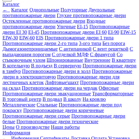
Каталог
←
Каталог
Однопольные
Полуторные
Двупольные
противопожарные двери
Глухие противопожарные двери
Остекленные противопожарные двери
Входные
противопожарные двери
Уличные
EI-15
Противопожарные
двери EI 30
EI-45
Противопожарные двери EI 60
EI-90
EIW-15
EIW-30
EIW-60
EIS
Противопожарные двери 1 типа
Противопожарные двери 2-го типа
3-ого типа
Без порога
Дымогазонепроницаемые
С антипаникой
С вент решеткой
С
выпадающим порогом
С отделкой МДФ
С фрамугой
Со
стыковочным узлом
Шпонированные
Внутренние
В квартиру
В котельную
В подъезд
В серверную
Противопожарные двери
в тамбур
Противопожарные двери в холл
Противопожарные
двери в электрощитовую
Противопожарные двери для
лестничных клеток
Лифтовые\шахт
Противопожарные двери
на склад
Противопожарные двери на чердак
Офисные
Противопожарные двери эвакуационные
Трансформаторные
В торговый центр
В подвал
В школу
На кровлю
Металлические
Стальные
Противопожарные двери под
покраску
Противопожарные двери коричневые
Противопожарные двери серые
Противопожарные двери
белые
Противопожарные двери технические
Цены
О производстве
Наши работы
Информация
←
Информация
Сертификаты
Доставка
Оплата
Установка