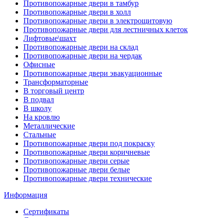
Противопожарные двери в тамбур
Противопожарные двери в холл
Противопожарные двери в электрощитовую
Противопожарные двери для лестничных клеток
Лифтовые\шахт
Противопожарные двери на склад
Противопожарные двери на чердак
Офисные
Противопожарные двери эвакуационные
Трансформаторные
В торговый центр
В подвал
В школу
На кровлю
Металлические
Стальные
Противопожарные двери под покраску
Противопожарные двери коричневые
Противопожарные двери серые
Противопожарные двери белые
Противопожарные двери технические
Информация
Сертификаты