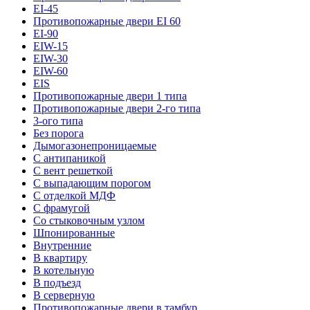
EI-45
Противопожарные двери EI 60
EI-90
EIW-15
EIW-30
EIW-60
EIS
Противопожарные двери 1 типа
Противопожарные двери 2-го типа
3-ого типа
Без порога
Дымогазонепроницаемые
С антипаникой
С вент решеткой
С выпадающим порогом
С отделкой МДФ
С фрамугой
Со стыковочным узлом
Шпонированные
Внутренние
В квартиру
В котельную
В подъезд
В серверную
Противопожарные двери в тамбур