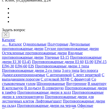
г. Клин, ул.Дурыманова, д.24
Задать вопрос
Каталог
←
Каталог
Однопольные
Полуторные
Двупольные
противопожарные двери
Глухие противопожарные двери
Остекленные противопожарные двери
Входные
противопожарные двери
Уличные
EI-15
Противопожарные
двери EI 30
EI-45
Противопожарные двери EI 60
EI-90
EIW-15
EIW-30
EIW-60
EIS
Противопожарные двери 1 типа
Противопожарные двери 2-го типа
3-ого типа
Без порога
Дымогазонепроницаемые
С антипаникой
С вент решеткой
С
выпадающим порогом
С отделкой МДФ
С фрамугой
Со
стыковочным узлом
Шпонированные
Внутренние
В квартиру
В котельную
В подъезд
В серверную
Противопожарные двери
в тамбур
Противопожарные двери в холл
Противопожарные
двери в электрощитовую
Противопожарные двери для
лестничных клеток
Лифтовые\шахт
Противопожарные двери
на склад
Противопожарные двери на чердак
Офисные