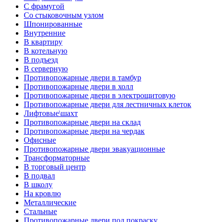
С фрамугой
Со стыковочным узлом
Шпонированные
Внутренние
В квартиру
В котельную
В подъезд
В серверную
Противопожарные двери в тамбур
Противопожарные двери в холл
Противопожарные двери в электрощитовую
Противопожарные двери для лестничных клеток
Лифтовые\шахт
Противопожарные двери на склад
Противопожарные двери на чердак
Офисные
Противопожарные двери эвакуационные
Трансформаторные
В торговый центр
В подвал
В школу
На кровлю
Металлические
Стальные
Противопожарные двери под покраску