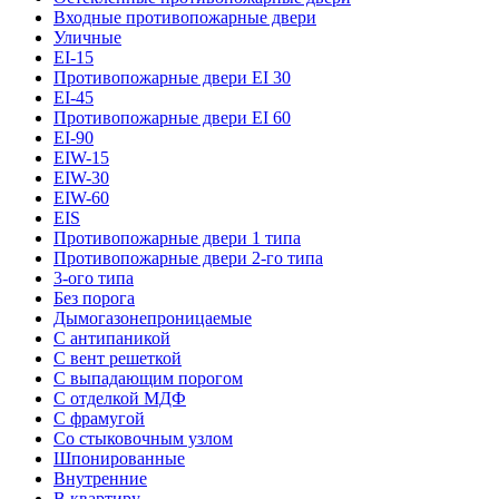
Входные противопожарные двери
Уличные
EI-15
Противопожарные двери EI 30
EI-45
Противопожарные двери EI 60
EI-90
EIW-15
EIW-30
EIW-60
EIS
Противопожарные двери 1 типа
Противопожарные двери 2-го типа
3-ого типа
Без порога
Дымогазонепроницаемые
С антипаникой
С вент решеткой
С выпадающим порогом
С отделкой МДФ
С фрамугой
Со стыковочным узлом
Шпонированные
Внутренние
В квартиру