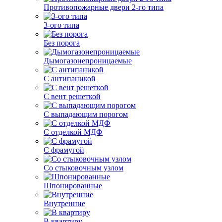
Противопожарные двери 2-го типа
3-ого типа
Без порога
Дымогазонепроницаемые
С антипаникой
С вент решеткой
С выпадающим порогом
С отделкой МДФ
С фрамугой
Со стыковочным узлом
Шпонированные
Внутренние
В квартиру