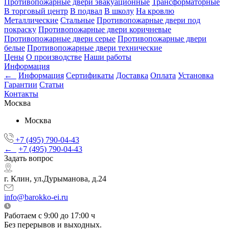
Противопожарные двери эвакуационные
Трансформаторные
В торговый центр
В подвал
В школу
На кровлю
Металлические
Стальные
Противопожарные двери под
покраску
Противопожарные двери коричневые
Противопожарные двери серые
Противопожарные двери
белые
Противопожарные двери технические
Цены
О производстве
Наши работы
Информация
←
Информация
Сертификаты
Доставка
Оплата
Установка
Гарантии
Статьи
Контакты
Москва
Москва
+7 (495) 790-04-43
←
+7 (495) 790-04-43
Задать вопрос
г. Клин, ул.Дурыманова, д.24
info@barokko-ei.ru
Работаем с 9:00 до 17:00 ч
Без перерывов и выходных.