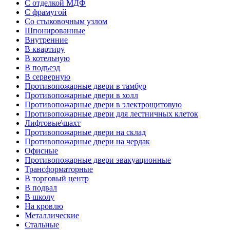
С отделкой МДФ
С фрамугой
Со стыковочным узлом
Шпонированные
Внутренние
В квартиру
В котельную
В подъезд
В серверную
Противопожарные двери в тамбур
Противопожарные двери в холл
Противопожарные двери в электрощитовую
Противопожарные двери для лестничных клеток
Лифтовые\шахт
Противопожарные двери на склад
Противопожарные двери на чердак
Офисные
Противопожарные двери эвакуационные
Трансформаторные
В торговый центр
В подвал
В школу
На кровлю
Металлические
Стальные