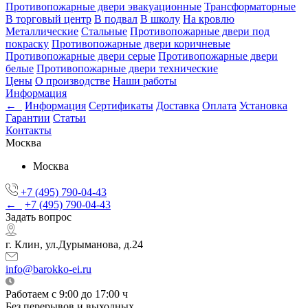
Противопожарные двери эвакуационные
Трансформаторные
В торговый центр
В подвал
В школу
На кровлю
Металлические
Стальные
Противопожарные двери под
покраску
Противопожарные двери коричневые
Противопожарные двери серые
Противопожарные двери
белые
Противопожарные двери технические
Цены
О производстве
Наши работы
Информация
←
Информация
Сертификаты
Доставка
Оплата
Установка
Гарантии
Статьи
Контакты
Москва
Москва
+7 (495) 790-04-43
←
+7 (495) 790-04-43
Задать вопрос
г. Клин, ул.Дурыманова, д.24
info@barokko-ei.ru
Работаем с 9:00 до 17:00 ч
Без перерывов и выходных.