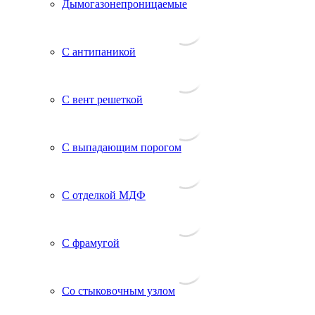
Дымогазонепроницаемые
С антипаникой
С вент решеткой
С выпадающим порогом
С отделкой МДФ
С фрамугой
Со стыковочным узлом