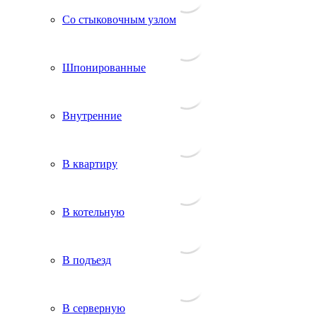
Со стыковочным узлом
Шпонированные
Внутренние
В квартиру
В котельную
В подъезд
В серверную