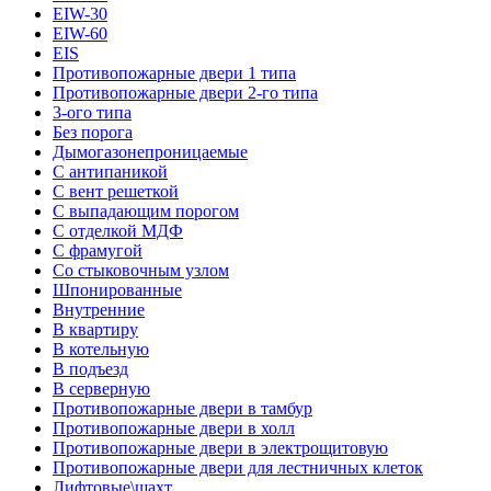
EIW-30
EIW-60
EIS
Противопожарные двери 1 типа
Противопожарные двери 2-го типа
3-ого типа
Без порога
Дымогазонепроницаемые
С антипаникой
С вент решеткой
С выпадающим порогом
С отделкой МДФ
С фрамугой
Со стыковочным узлом
Шпонированные
Внутренние
В квартиру
В котельную
В подъезд
В серверную
Противопожарные двери в тамбур
Противопожарные двери в холл
Противопожарные двери в электрощитовую
Противопожарные двери для лестничных клеток
Лифтовые\шахт