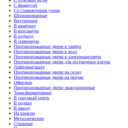
С отделкой МДФ
С фрамугой
Со стыковочным узлом
Шпонированные
Внутренние
В квартиру
В котельную
В подъезд
В серверную
Противопожарные двери в тамбур
Противопожарные двери в холл
Противопожарные двери в электрощитовую
Противопожарные двери для лестничных клеток
Лифтовые\шахт
Противопожарные двери на склад
Противопожарные двери на чердак
Офисные
Противопожарные двери эвакуационные
Трансформаторные
В торговый центр
В подвал
В школу
На кровлю
Металлические
Стальные