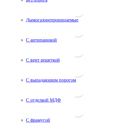
Дымогазонепроницаемые
С антипаникой
С вент решеткой
С выпадающим порогом
С отделкой МДФ
С фрамугой