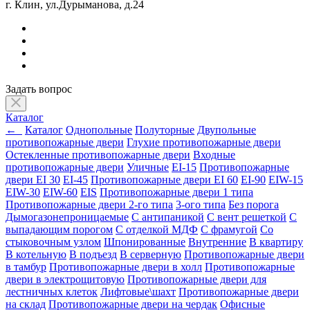
г. Клин, ул.Дурыманова, д.24
Задать вопрос
Каталог
←
Каталог
Однопольные
Полуторные
Двупольные
противопожарные двери
Глухие противопожарные двери
Остекленные противопожарные двери
Входные
противопожарные двери
Уличные
EI-15
Противопожарные
двери EI 30
EI-45
Противопожарные двери EI 60
EI-90
EIW-15
EIW-30
EIW-60
EIS
Противопожарные двери 1 типа
Противопожарные двери 2-го типа
3-ого типа
Без порога
Дымогазонепроницаемые
С антипаникой
С вент решеткой
С
выпадающим порогом
С отделкой МДФ
С фрамугой
Со
стыковочным узлом
Шпонированные
Внутренние
В квартиру
В котельную
В подъезд
В серверную
Противопожарные двери
в тамбур
Противопожарные двери в холл
Противопожарные
двери в электрощитовую
Противопожарные двери для
лестничных клеток
Лифтовые\шахт
Противопожарные двери
на склад
Противопожарные двери на чердак
Офисные