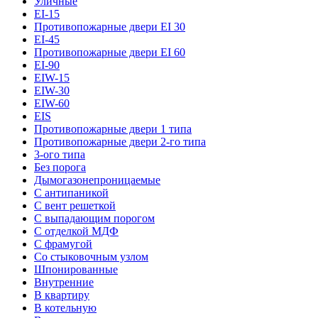
Уличные
EI-15
Противопожарные двери EI 30
EI-45
Противопожарные двери EI 60
EI-90
EIW-15
EIW-30
EIW-60
EIS
Противопожарные двери 1 типа
Противопожарные двери 2-го типа
3-ого типа
Без порога
Дымогазонепроницаемые
С антипаникой
С вент решеткой
С выпадающим порогом
С отделкой МДФ
С фрамугой
Со стыковочным узлом
Шпонированные
Внутренние
В квартиру
В котельную