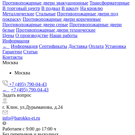
Противопожарные двери эвакуационные
Трансформаторные
В торговый центр
В подвал
В школу
На кровлю
Металлические
Стальные
Противопожарные двери под
покраску
Противопожарные двери коричневые
Противопожарные двери серые
Противопожарные двери
белые
Противопожарные двери технические
Цены
О производстве
Наши работы
Информация
←
Информация
Сертификаты
Доставка
Оплата
Установка
Гарантии
Статьи
Контакты
Москва
Москва
+7 (495) 790-04-43
←
+7 (495) 790-04-43
Задать вопрос
г. Клин, ул.Дурыманова, д.24
info@barokko-ei.ru
Работаем с 9:00 до 17:00 ч
Без перерывов и выходных.