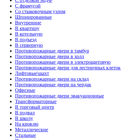
С отделкой МДФ
С фрамугой
Со стыковочным узлом
Шпонированные
Внутренние
В квартиру
В котельную
В подъезд
В серверную
Противопожарные двери в тамбур
Противопожарные двери в холл
Противопожарные двери в электрощитовую
Противопожарные двери для лестничных клеток
Лифтовые\шахт
Противопожарные двери на склад
Противопожарные двери на чердак
Офисные
Противопожарные двери эвакуационные
Трансформаторные
В торговый центр
В подвал
В школу
На кровлю
Металлические
Стальные