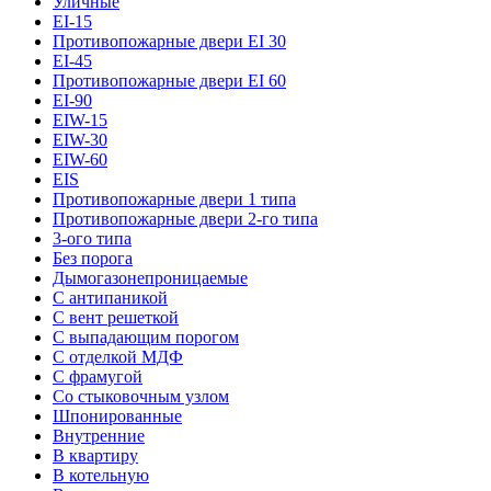
Уличные
EI-15
Противопожарные двери EI 30
EI-45
Противопожарные двери EI 60
EI-90
EIW-15
EIW-30
EIW-60
EIS
Противопожарные двери 1 типа
Противопожарные двери 2-го типа
3-ого типа
Без порога
Дымогазонепроницаемые
С антипаникой
С вент решеткой
С выпадающим порогом
С отделкой МДФ
С фрамугой
Со стыковочным узлом
Шпонированные
Внутренние
В квартиру
В котельную