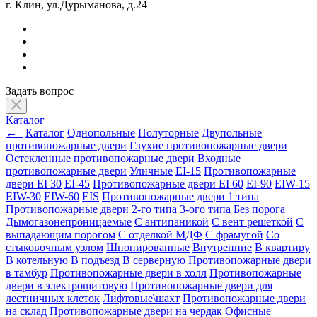
г. Клин, ул.Дурыманова, д.24
Задать вопрос
Каталог
←
Каталог
Однопольные
Полуторные
Двупольные
противопожарные двери
Глухие противопожарные двери
Остекленные противопожарные двери
Входные
противопожарные двери
Уличные
EI-15
Противопожарные
двери EI 30
EI-45
Противопожарные двери EI 60
EI-90
EIW-15
EIW-30
EIW-60
EIS
Противопожарные двери 1 типа
Противопожарные двери 2-го типа
3-ого типа
Без порога
Дымогазонепроницаемые
С антипаникой
С вент решеткой
С
выпадающим порогом
С отделкой МДФ
С фрамугой
Со
стыковочным узлом
Шпонированные
Внутренние
В квартиру
В котельную
В подъезд
В серверную
Противопожарные двери
в тамбур
Противопожарные двери в холл
Противопожарные
двери в электрощитовую
Противопожарные двери для
лестничных клеток
Лифтовые\шахт
Противопожарные двери
на склад
Противопожарные двери на чердак
Офисные