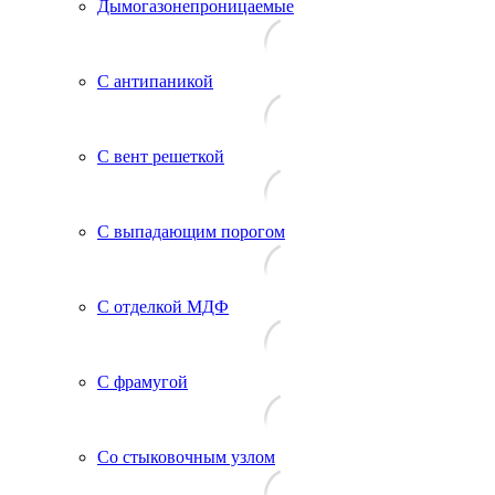
Дымогазонепроницаемые
С антипаникой
С вент решеткой
С выпадающим порогом
С отделкой МДФ
С фрамугой
Со стыковочным узлом