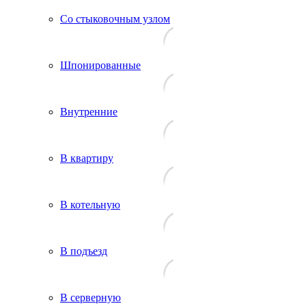
Со стыковочным узлом
Шпонированные
Внутренние
В квартиру
В котельную
В подъезд
В серверную