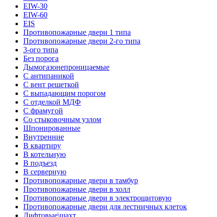
EIW-30
EIW-60
EIS
Противопожарные двери 1 типа
Противопожарные двери 2-го типа
3-ого типа
Без порога
Дымогазонепроницаемые
С антипаникой
С вент решеткой
С выпадающим порогом
С отделкой МДФ
С фрамугой
Со стыковочным узлом
Шпонированные
Внутренние
В квартиру
В котельную
В подъезд
В серверную
Противопожарные двери в тамбур
Противопожарные двери в холл
Противопожарные двери в электрощитовую
Противопожарные двери для лестничных клеток
Лифтовые\шахт