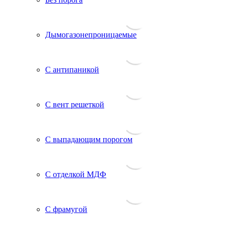
Дымогазонепроницаемые
С антипаникой
С вент решеткой
С выпадающим порогом
С отделкой МДФ
С фрамугой