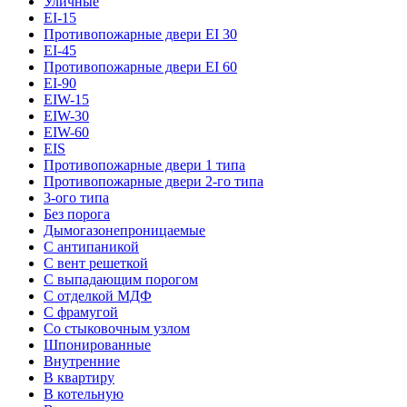
Уличные
EI-15
Противопожарные двери EI 30
EI-45
Противопожарные двери EI 60
EI-90
EIW-15
EIW-30
EIW-60
EIS
Противопожарные двери 1 типа
Противопожарные двери 2-го типа
3-ого типа
Без порога
Дымогазонепроницаемые
С антипаникой
С вент решеткой
С выпадающим порогом
С отделкой МДФ
С фрамугой
Со стыковочным узлом
Шпонированные
Внутренние
В квартиру
В котельную