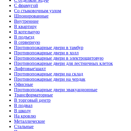
С отделкой МДФ
С фрамугой
Со стыковочным узлом
Шпонированные
Внутренние
В квартиру
В котельную
В подъезд
В серверную
Противопожарные двери в тамбур
Противопожарные двери в холл
Противопожарные двери в электрощитовую
Противопожарные двери для лестничных клеток
Лифтовые\шахт
Противопожарные двери на склад
Противопожарные двери на чердак
Офисные
Противопожарные двери эвакуационные
Трансформаторные
В торговый центр
В подвал
В школу
На кровлю
Металлические
Стальные