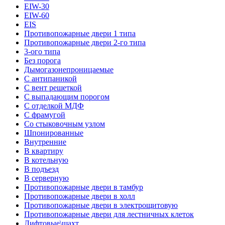
EIW-30
EIW-60
EIS
Противопожарные двери 1 типа
Противопожарные двери 2-го типа
3-ого типа
Без порога
Дымогазонепроницаемые
С антипаникой
С вент решеткой
С выпадающим порогом
С отделкой МДФ
С фрамугой
Со стыковочным узлом
Шпонированные
Внутренние
В квартиру
В котельную
В подъезд
В серверную
Противопожарные двери в тамбур
Противопожарные двери в холл
Противопожарные двери в электрощитовую
Противопожарные двери для лестничных клеток
Лифтовые\шахт