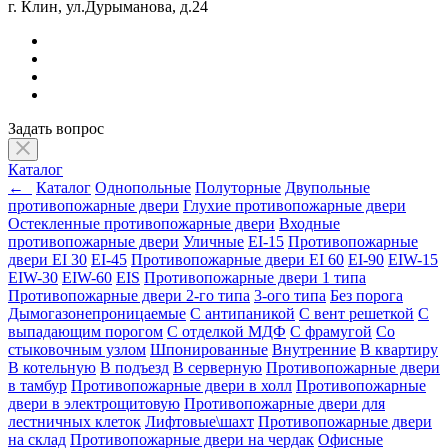
г. Клин, ул.Дурыманова, д.24
Задать вопрос
Каталог
←
Каталог
Однопольные
Полуторные
Двупольные
противопожарные двери
Глухие противопожарные двери
Остекленные противопожарные двери
Входные
противопожарные двери
Уличные
EI-15
Противопожарные
двери EI 30
EI-45
Противопожарные двери EI 60
EI-90
EIW-15
EIW-30
EIW-60
EIS
Противопожарные двери 1 типа
Противопожарные двери 2-го типа
3-ого типа
Без порога
Дымогазонепроницаемые
С антипаникой
С вент решеткой
С
выпадающим порогом
С отделкой МДФ
С фрамугой
Со
стыковочным узлом
Шпонированные
Внутренние
В квартиру
В котельную
В подъезд
В серверную
Противопожарные двери
в тамбур
Противопожарные двери в холл
Противопожарные
двери в электрощитовую
Противопожарные двери для
лестничных клеток
Лифтовые\шахт
Противопожарные двери
на склад
Противопожарные двери на чердак
Офисные