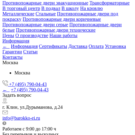
Противопожарные двери эвакуационные
Трансформаторные
В торговый центр
В подвал
В школу
На кровлю
Металлические
Стальные
Противопожарные двери под
покраску
Противопожарные двери коричневые
Противопожарные двери серые
Противопожарные двери
белые
Противопожарные двери технические
Цены
О производстве
Наши работы
Информация
←
Информация
Сертификаты
Доставка
Оплата
Установка
Гарантии
Статьи
Контакты
Москва
Москва
+7 (495) 790-04-43
←
+7 (495) 790-04-43
Задать вопрос
г. Клин, ул.Дурыманова, д.24
info@barokko-ei.ru
Работаем с 9:00 до 17:00 ч
Без перерывов и выходных.