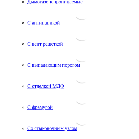
Дымогазонепроницаемые
С антипаникой
С вент решеткой
С выпадающим порогом
С отделкой МДФ
С фрамугой
Со стыковочным узлом