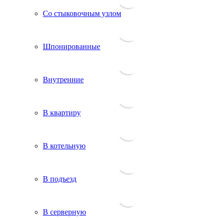
Со стыковочным узлом
Шпонированные
Внутренние
В квартиру
В котельную
В подъезд
В серверную