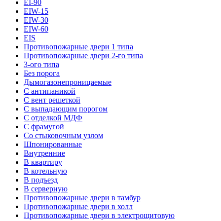
EI-90
EIW-15
EIW-30
EIW-60
EIS
Противопожарные двери 1 типа
Противопожарные двери 2-го типа
3-ого типа
Без порога
Дымогазонепроницаемые
С антипаникой
С вент решеткой
С выпадающим порогом
С отделкой МДФ
С фрамугой
Со стыковочным узлом
Шпонированные
Внутренние
В квартиру
В котельную
В подъезд
В серверную
Противопожарные двери в тамбур
Противопожарные двери в холл
Противопожарные двери в электрощитовую