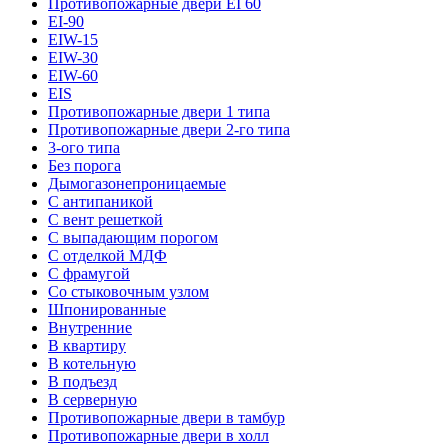
Противопожарные двери EI 60
EI-90
EIW-15
EIW-30
EIW-60
EIS
Противопожарные двери 1 типа
Противопожарные двери 2-го типа
3-ого типа
Без порога
Дымогазонепроницаемые
С антипаникой
С вент решеткой
С выпадающим порогом
С отделкой МДФ
С фрамугой
Со стыковочным узлом
Шпонированные
Внутренние
В квартиру
В котельную
В подъезд
В серверную
Противопожарные двери в тамбур
Противопожарные двери в холл