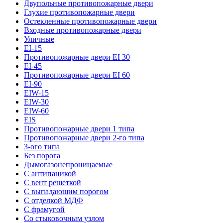
Двупольные противопожарные двери
Глухие противопожарные двери
Остекленные противопожарные двери
Входные противопожарные двери
Уличные
EI-15
Противопожарные двери EI 30
EI-45
Противопожарные двери EI 60
EI-90
EIW-15
EIW-30
EIW-60
EIS
Противопожарные двери 1 типа
Противопожарные двери 2-го типа
3-ого типа
Без порога
Дымогазонепроницаемые
С антипаникой
С вент решеткой
С выпадающим порогом
С отделкой МДФ
С фрамугой
Со стыковочным узлом