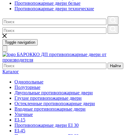
Противопожарные двери белые
Противопожарные двери технические
Toggle navigation
БАРОККО ДП
противопожарные двери от
производителя
Найти
Каталог
Однопольные
Полуторные
Двупольные противопожарные двери
Глухие противопожарные двери
Остекленные противопожарные двери
Входные противопожарные двери
Уличные
EI-15
Противопожарные двери EI 30
EI-45