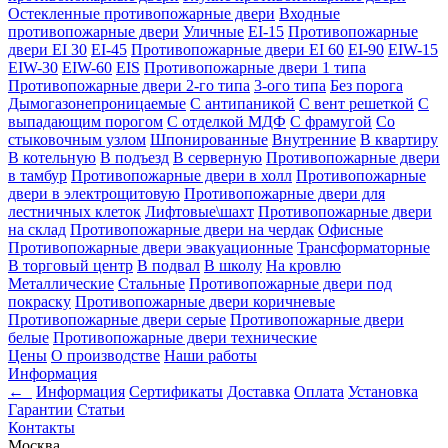
Остекленные противопожарные двери
Входные
противопожарные двери
Уличные
EI-15
Противопожарные
двери EI 30
EI-45
Противопожарные двери EI 60
EI-90
EIW-15
EIW-30
EIW-60
EIS
Противопожарные двери 1 типа
Противопожарные двери 2-го типа
3-ого типа
Без порога
Дымогазонепроницаемые
С антипаникой
С вент решеткой
С
выпадающим порогом
С отделкой МДФ
С фрамугой
Со
стыковочным узлом
Шпонированные
Внутренние
В квартиру
В котельную
В подъезд
В серверную
Противопожарные двери
в тамбур
Противопожарные двери в холл
Противопожарные
двери в электрощитовую
Противопожарные двери для
лестничных клеток
Лифтовые\шахт
Противопожарные двери
на склад
Противопожарные двери на чердак
Офисные
Противопожарные двери эвакуационные
Трансформаторные
В торговый центр
В подвал
В школу
На кровлю
Металлические
Стальные
Противопожарные двери под
покраску
Противопожарные двери коричневые
Противопожарные двери серые
Противопожарные двери
белые
Противопожарные двери технические
Цены
О производстве
Наши работы
Информация
←
Информация
Сертификаты
Доставка
Оплата
Установка
Гарантии
Статьи
Контакты
Москва