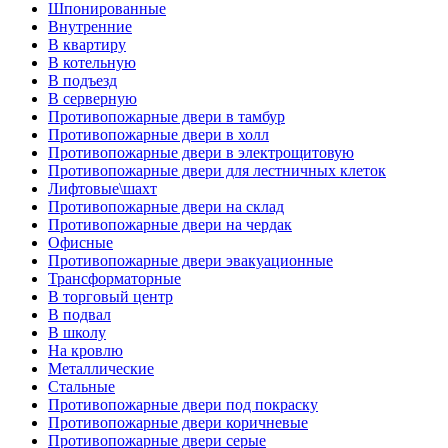
Шпонированные
Внутренние
В квартиру
В котельную
В подъезд
В серверную
Противопожарные двери в тамбур
Противопожарные двери в холл
Противопожарные двери в электрощитовую
Противопожарные двери для лестничных клеток
Лифтовые\шахт
Противопожарные двери на склад
Противопожарные двери на чердак
Офисные
Противопожарные двери эвакуационные
Трансформаторные
В торговый центр
В подвал
В школу
На кровлю
Металлические
Стальные
Противопожарные двери под покраску
Противопожарные двери коричневые
Противопожарные двери серые