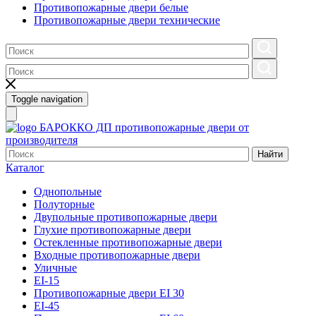
Противопожарные двери белые
Противопожарные двери технические
Toggle navigation
БАРОККО ДП
противопожарные двери от
производителя
Найти
Каталог
Однопольные
Полуторные
Двупольные противопожарные двери
Глухие противопожарные двери
Остекленные противопожарные двери
Входные противопожарные двери
Уличные
EI-15
Противопожарные двери EI 30
EI-45