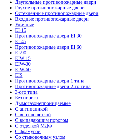
Двупольные противопожарные двери
Глухие противопожарные двери
Остекленные противопожарные двери
Входные противопожарные двери
Уличные
EI-15
Противопожарные двери EI 30
EI-45
Противопожарные двери EI 60
EI-90
EIW-15
EIW-30
EIW-60
EIS
Противопожарные двери 1 типа
Противопожарные двери 2-го типа
3-ого типа
Без порога
Дымогазонепроницаемые
С антипаникой
С вент решеткой
С выпадающим порогом
С отделкой МДФ
С фрамугой
Со стыковочным узлом