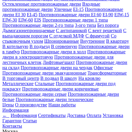
Остекленные противопожарные двери
Входные
противопожарные двери
Уличные
EI-15
Противопожарные
двери EI 30
EI-45
Противопожарные двери EI 60
EI-90
EIW-15
EIW-30
EIW-60
EIS
Противопожарные двери 1 типа
Противопожарные двери 2-го типа
3-ого типа
Без порога
Дымогазонепроницаемые
С антипаникой
С вент решеткой
С
выпадающим порогом
С отделкой МДФ
С фрамугой
Со
стыковочным узлом
Шпонированные
Внутренние
В квартиру
В котельную
В подъезд
В серверную
Противопожарные двери
в тамбур
Противопожарные двери в холл
Противопожарные
двери в электрощитовую
Противопожарные двери для
лестничных клеток
Лифтовые\шахт
Противопожарные двери
на склад
Противопожарные двери на чердак
Офисные
Противопожарные двери эвакуационные
Трансформаторные
В торговый центр
В подвал
В школу
На кровлю
Металлические
Стальные
Противопожарные двери под
покраску
Противопожарные двери коричневые
Противопожарные двери серые
Противопожарные двери
белые
Противопожарные двери технические
Цены
О производстве
Наши работы
Информация
←
Информация
Сертификаты
Доставка
Оплата
Установка
Гарантии
Статьи
Контакты
Москва