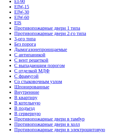
EI-90
EIW-15
EIW-30
EIW-60
EIS
Противопожарные двери 1 типа
Противопожарные двери 2-го типа
3-ого типа
Без порога
Дымогазонепроницаемые
С антипаникой
С вент решеткой
С выпадающим порогом
С отделкой МДФ
С фрамугой
Со стыковочным узлом
Шпонированные
Внутренние
В квартиру
В котельную
В подъезд
В серверную
Противопожарные двери в тамбур
Противопожарные двери в холл
Противопожарные двери в электрощитовую