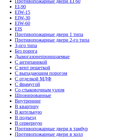
Противопожарные двери EI 60
EI-90
EIW-15
EIW-30
EIW-60
EIS
Противопожарные двери 1 типа
Противопожарные двери 2-го типа
3-ого типа
Без порога
Дымогазонепроницаемые
С антипаникой
С вент решеткой
С выпадающим порогом
С отделкой МДФ
С фрамугой
Со стыковочным узлом
Шпонированные
Внутренние
В квартиру
В котельную
В подъезд
В серверную
Противопожарные двери в тамбур
Противопожарные двери в холл