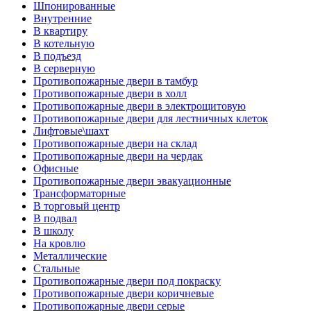
Шпонированные
Внутренние
В квартиру
В котельную
В подъезд
В серверную
Противопожарные двери в тамбур
Противопожарные двери в холл
Противопожарные двери в электрощитовую
Противопожарные двери для лестничных клеток
Лифтовые\шахт
Противопожарные двери на склад
Противопожарные двери на чердак
Офисные
Противопожарные двери эвакуационные
Трансформаторные
В торговый центр
В подвал
В школу
На кровлю
Металлические
Стальные
Противопожарные двери под покраску
Противопожарные двери коричневые
Противопожарные двери серые