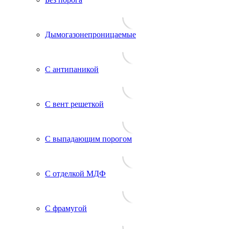
Дымогазонепроницаемые
С антипаникой
С вент решеткой
С выпадающим порогом
С отделкой МДФ
С фрамугой