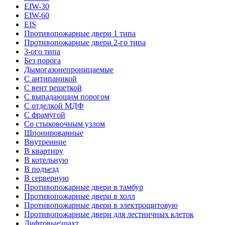
EIW-30
EIW-60
EIS
Противопожарные двери 1 типа
Противопожарные двери 2-го типа
3-ого типа
Без порога
Дымогазонепроницаемые
С антипаникой
С вент решеткой
С выпадающим порогом
С отделкой МДФ
С фрамугой
Со стыковочным узлом
Шпонированные
Внутренние
В квартиру
В котельную
В подъезд
В серверную
Противопожарные двери в тамбур
Противопожарные двери в холл
Противопожарные двери в электрощитовую
Противопожарные двери для лестничных клеток
Лифтовые\шахт