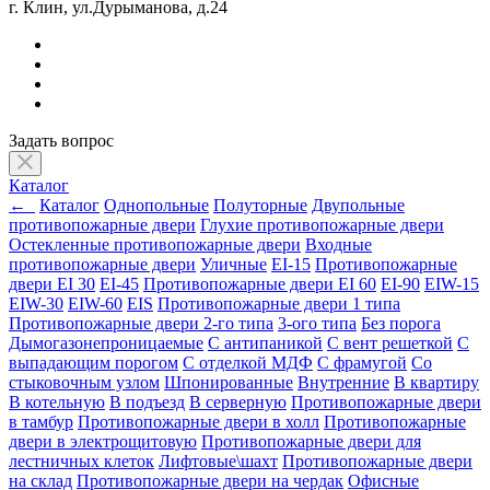
г. Клин, ул.Дурыманова, д.24
Задать вопрос
Каталог
←
Каталог
Однопольные
Полуторные
Двупольные
противопожарные двери
Глухие противопожарные двери
Остекленные противопожарные двери
Входные
противопожарные двери
Уличные
EI-15
Противопожарные
двери EI 30
EI-45
Противопожарные двери EI 60
EI-90
EIW-15
EIW-30
EIW-60
EIS
Противопожарные двери 1 типа
Противопожарные двери 2-го типа
3-ого типа
Без порога
Дымогазонепроницаемые
С антипаникой
С вент решеткой
С
выпадающим порогом
С отделкой МДФ
С фрамугой
Со
стыковочным узлом
Шпонированные
Внутренние
В квартиру
В котельную
В подъезд
В серверную
Противопожарные двери
в тамбур
Противопожарные двери в холл
Противопожарные
двери в электрощитовую
Противопожарные двери для
лестничных клеток
Лифтовые\шахт
Противопожарные двери
на склад
Противопожарные двери на чердак
Офисные