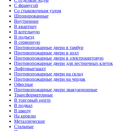
С отделкой МДФ
С фрамугой
Со стыковочным узлом
Шпонированные
Внутренние
В квартиру
В котельную
В подъезд
В серверную
Противопожарные двери в тамбур
Противопожарные двери в холл
Противопожарные двери в электрощитовую
Противопожарные двери для лестничных клеток
Лифтовые\шахт
Противопожарные двери на склад
Противопожарные двери на чердак
Офисные
Противопожарные двери эвакуационные
Трансформаторные
В торговый центр
В подвал
В школу
На кровлю
Металлические
Стальные