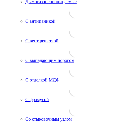
Дымогазонепроницаемые
С антипаникой
С вент решеткой
С выпадающим порогом
С отделкой МДФ
С фрамугой
Со стыковочным узлом