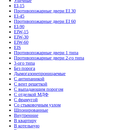
Уличные
EI-15
Противопожарные двери EI 30
EI-45
Противопожарные двери EI 60
EI-90
EIW-15
EIW-30
EIW-60
EIS
Противопожарные двери 1 типа
Противопожарные двери 2-го типа
3-ого типа
Без порога
Дымогазонепроницаемые
С антипаникой
С вент решеткой
С выпадающим порогом
С отделкой МДФ
С фрамугой
Со стыковочным узлом
Шпонированные
Внутренние
В квартиру
В котельную