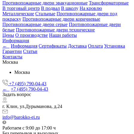
Противопожарные двери эвакуационные
Трансформаторные
В торговый центр
В подвал
В школу
На кровлю
Металлические
Стальные
Противопожарные двери под
покраску
Противопожарные двери коричневые
Противопожарные двери серые
Противопожарные двери
белые
Противопожарные двери технические
Цены
О производстве
Наши работы
Информация
←
Информация
Сертификаты
Доставка
Оплата
Установка
Гарантии
Статьи
Контакты
Москва
Москва
+7 (495) 790-04-43
←
+7 (495) 790-04-43
Задать вопрос
г. Клин, ул.Дурыманова, д.24
info@barokko-ei.ru
Работаем с 9:00 до 17:00 ч
Без перерывов и выходных.