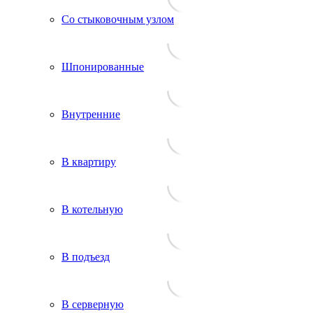
Со стыковочным узлом
Шпонированные
Внутренние
В квартиру
В котельную
В подъезд
В серверную