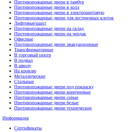
Противопожарные двери в тамбур
Противопожарные двери в холл
Противопожарные двери в электрощитовую
Противопожарные двери для лестничных клеток
Лифтовые\шахт
Противопожарные двери на склад
Противопожарные двери на чердак
Офисные
Противопожарные двери эвакуационные
Трансформаторные
В торговый центр
В подвал
В школу
На кровлю
Металлические
Стальные
Противопожарные двери под покраску
Противопожарные двери коричневые
Противопожарные двери серые
Противопожарные двери белые
Противопожарные двери технические
Информация
Сертификаты