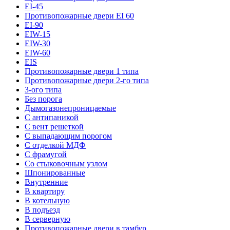
EI-45
Противопожарные двери EI 60
EI-90
EIW-15
EIW-30
EIW-60
EIS
Противопожарные двери 1 типа
Противопожарные двери 2-го типа
3-ого типа
Без порога
Дымогазонепроницаемые
С антипаникой
С вент решеткой
С выпадающим порогом
С отделкой МДФ
С фрамугой
Со стыковочным узлом
Шпонированные
Внутренние
В квартиру
В котельную
В подъезд
В серверную
Противопожарные двери в тамбур