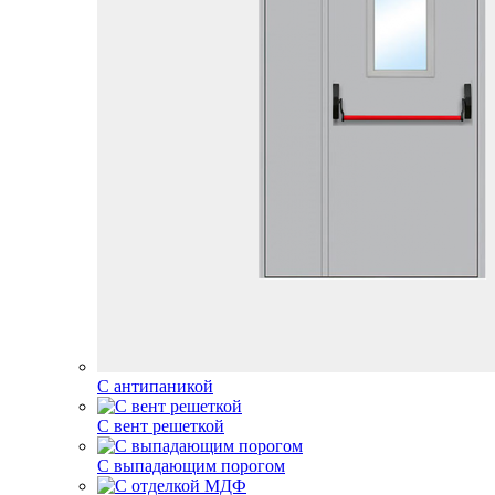
С антипаникой
С вент решеткой
С выпадающим порогом