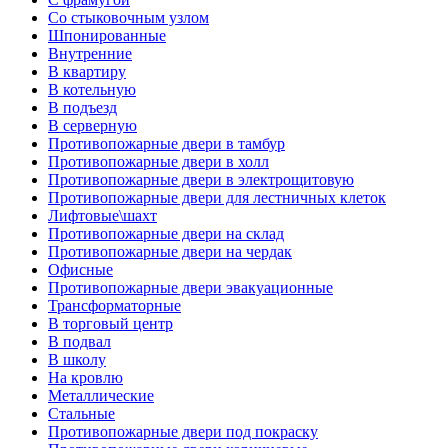
Со стыковочным узлом
Шпонированные
Внутренние
В квартиру
В котельную
В подъезд
В серверную
Противопожарные двери в тамбур
Противопожарные двери в холл
Противопожарные двери в электрощитовую
Противопожарные двери для лестничных клеток
Лифтовые\шахт
Противопожарные двери на склад
Противопожарные двери на чердак
Офисные
Противопожарные двери эвакуационные
Трансформаторные
В торговый центр
В подвал
В школу
На кровлю
Металлические
Стальные
Противопожарные двери под покраску