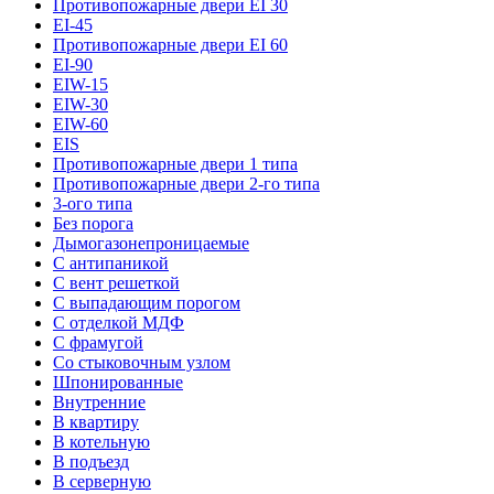
Противопожарные двери EI 30
EI-45
Противопожарные двери EI 60
EI-90
EIW-15
EIW-30
EIW-60
EIS
Противопожарные двери 1 типа
Противопожарные двери 2-го типа
3-ого типа
Без порога
Дымогазонепроницаемые
С антипаникой
С вент решеткой
С выпадающим порогом
С отделкой МДФ
С фрамугой
Со стыковочным узлом
Шпонированные
Внутренние
В квартиру
В котельную
В подъезд
В серверную