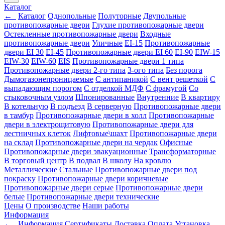
Каталог
←
Каталог
Однопольные
Полуторные
Двупольные
противопожарные двери
Глухие противопожарные двери
Остекленные противопожарные двери
Входные
противопожарные двери
Уличные
EI-15
Противопожарные
двери EI 30
EI-45
Противопожарные двери EI 60
EI-90
EIW-15
EIW-30
EIW-60
EIS
Противопожарные двери 1 типа
Противопожарные двери 2-го типа
3-ого типа
Без порога
Дымогазонепроницаемые
С антипаникой
С вент решеткой
С
выпадающим порогом
С отделкой МДФ
С фрамугой
Со
стыковочным узлом
Шпонированные
Внутренние
В квартиру
В котельную
В подъезд
В серверную
Противопожарные двери
в тамбур
Противопожарные двери в холл
Противопожарные
двери в электрощитовую
Противопожарные двери для
лестничных клеток
Лифтовые\шахт
Противопожарные двери
на склад
Противопожарные двери на чердак
Офисные
Противопожарные двери эвакуационные
Трансформаторные
В торговый центр
В подвал
В школу
На кровлю
Металлические
Стальные
Противопожарные двери под
покраску
Противопожарные двери коричневые
Противопожарные двери серые
Противопожарные двери
белые
Противопожарные двери технические
Цены
О производстве
Наши работы
Информация
←
Информация
Сертификаты
Доставка
Оплата
Установка